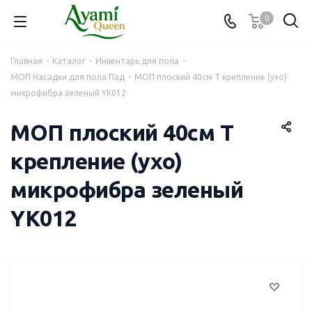
0
Главная
-
Каталог
-
Инвентарь для пола
-
МОП Насадки для пола Пад
-
МОП плоский 40см Т крепление (ухо)
микрофибра зеленый YK012
МОП плоский 40см Т
крепление (ухо)
микрофибра зеленый
YK012