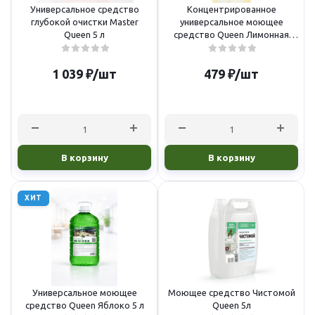
Универсальное средство
Концентрированное
глубокой очистки Master
универсальное моющее
Queen 5 л
средство Queen Лимонная
свежесть 5 л
1 039
₽
/шт
479
₽
/шт
В корзину
В корзину
ХИТ
Универсальное моющее
Моющее средство Чистомой
средство Queen Яблоко 5 л
Queen 5л