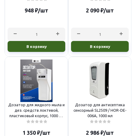
948
₽
/шт
2 090
₽
/шт
В корзину
В корзину
Дозатор для жидкого мыла и
Дозатор для антисептика
дез. средств локтевой,
сенсорный SL2509 / HOR-DE-
пластиковый корпус, 1000 мл
006A, 1000 мл
BIONIK эконом
1 350
₽
/шт
2 986
₽
/шт