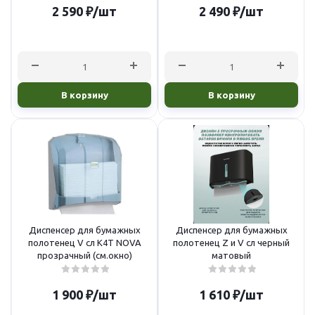
2 590
₽
/шт
2 490
₽
/шт
В корзину
В корзину
Диспенсер для бумажных
Диспенсер для бумажных
полотенец V сл K4Т NOVA
полотенец Z и V сл черный
прозрачный (см.окно)
матовый
1 900
₽
/шт
1 610
₽
/шт