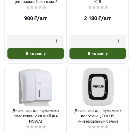
центральной вытяжкой
K1B
900
₽
/шт
2 180
₽
/шт
В корзину
В корзину
Диспенсер для бумажных
Диспенсер для бумажных
полотенец V сл Vialli (K4
полотенец FOCUS
NOWA)
универсальный белый