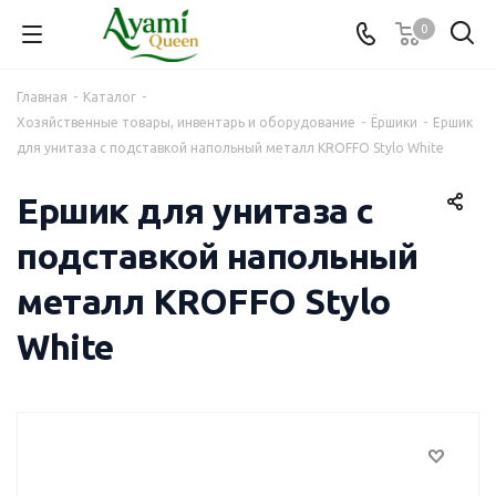
0
Главная
-
Каталог
-
Хозяйственные товары, инвентарь и оборудование
-
Ëршики
-
Ершик
для унитаза с подставкой напольный металл KROFFO Stylo White
Ершик для унитаза с
подставкой напольный
металл KROFFO Stylo
White